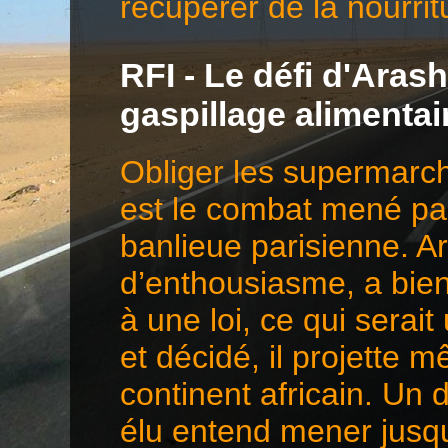
récupérer de la nourr
RFI - Le défi d'Aras
gaspillage alimentai
Obliger les supermarché
est le combat mené pa
banlieue parisienne. 
d’enthousiasme, a bien 
à une loi, ce qui serai
et décidé, il projette 
continent africain. Un 
élu entend mener jusqu