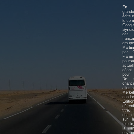
En F
grande
éditeu
le com
Goo
Syndi
des 
frança
gro
Martin
par G
Flamm
poursu
actue
géant 
pour 
De su
chance
allem
Mer
conda
Edit
défen
titre,
des dr
sur In
rejette
la num
ouv