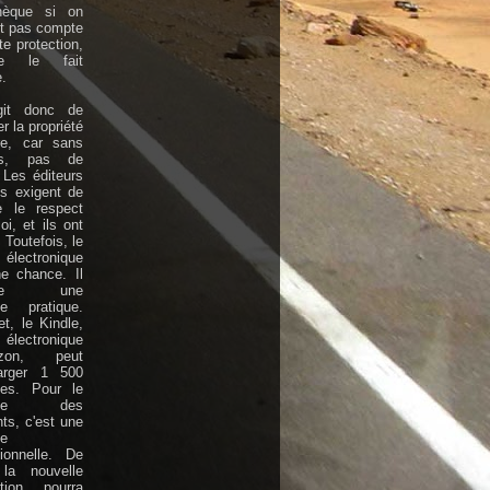
thèque si on
nt pas compte
te protection,
e le fait
.
agit donc de
r la propriété
aire, car sans
rs, pas de
. Les éditeurs
is exigent de
e le respect
oi, et ils ont
 Toutefois, le
électronique
e chance. Il
orte une
se pratique.
et, le Kindle,
électronique
azon, peut
harger 1 500
ges. Pour le
able des
nts, c'est une
se
ionnelle. De
 la nouvelle
ation pourra