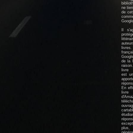
biblio
ne tie
de cet
comm
Google
Il s'
protége
littér
auteu
livres
frança
Googl
de la l
raison.
livre 
est un
app
répon
En eff
livre 
d'Am
téléc
ouvra
cart
étudia
répon
except
plus,
génér