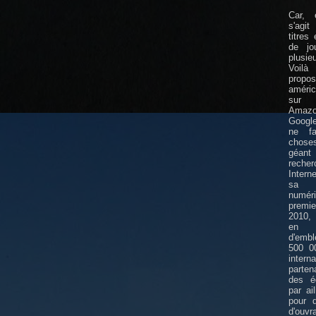
Car, 
s'agi
titres
de jo
plusie
Voil
propos
améric
sur 
Amazo
Google
ne fa
choses
géa
rech
Intern
sa l
numé
premi
2010,
en p
d'emb
500 00
inter
parte
des éd
par ai
pour d
d'ouvr