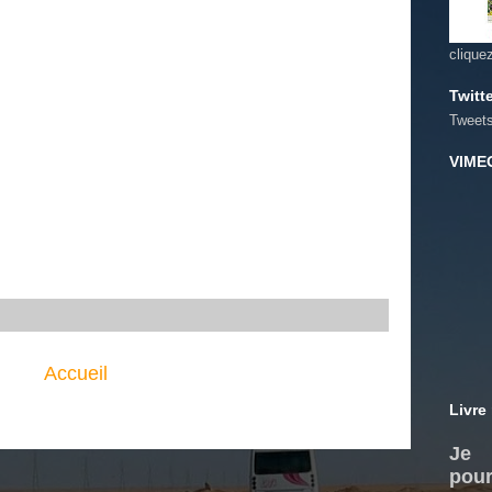
clique
Twitt
Tweet
VIME
Accueil
Livre
Je 
pour