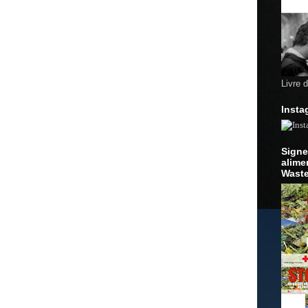
Livre 
Insta
Signe
alime
Waste