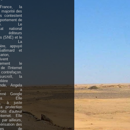
rance, la
 majorité des
rs contestent
portement de
gle. Le
cat national
éditeurs
is (SNE) et le
upe La
ière, appuyé
allimard et
arion,
ivent
llement le
de l'Internet
contrefaçon.
rcroît, la
lière
ande, Angela
kel, a
mné Google
ions. Elle
d, à juste
 la protection
oits d'auteur
ternet. Elle
, par ailleurs,
érisation des
rages de