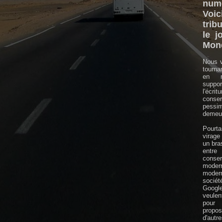
numé
Vo
trib
le j
Mon
Nous v
tourna
en m
supp
l'écri
conser
pessi
demeur
Pourt
virage
un bras
en
conser
mode
moder
sociét
Googl
veule
pour 
prop
d'autre