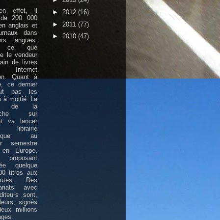
en effet, il
►
2012
(16)
t de 200 000
►
2011
(77)
 en anglais et
urnaux dans
►
2010
(47)
urs langues.
à ce que
e le vendeur
ain de livres
Internet
n. Quant à
, ce dernier
it pas les
 à moitié. Le
nt de la
erche sur
et va lancer
ibrairie
rique au
er semestre
 en Europe,
roposant
lée quelque
0 titres aux
nautes. Des
nariats avec
iteurs sont,
lleurs, signés
eux millions
ages.