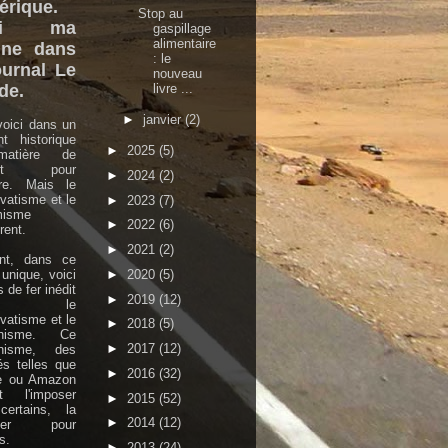
rique.
Stop au
ici ma
gaspillage
alimentaire
une dans
: le
ournal Le
nouveau
livre ...
de.
►
janvier
(2)
oici dans un
nt historique
►
2025
(5)
atière de
ort pour
►
2024
(2)
ture. Mais le
vatisme et le
►
2023
(7)
misme
►
2022
(6)
ent.
►
2021
(2)
ant, dans ce
►
2020
(5)
 unique, voici
 de fer inédit
►
2019
(12)
tre le
vatisme et le
►
2018
(5)
rnisme. Ce
►
2017
(12)
nisme, des
és telles que
►
2016
(32)
e ou Amazon
nt l'imposer
►
2015
(52)
certains, la
►
2014
(12)
oser pour
s.
►
2013
(24)