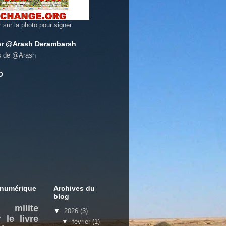
z sur la photo pour signer
er @Arash Derambarsh
s de @Arash
O
 numérique
Archives du
blog
milite
▼
2026
(3)
 le livre
▼
février
(1)