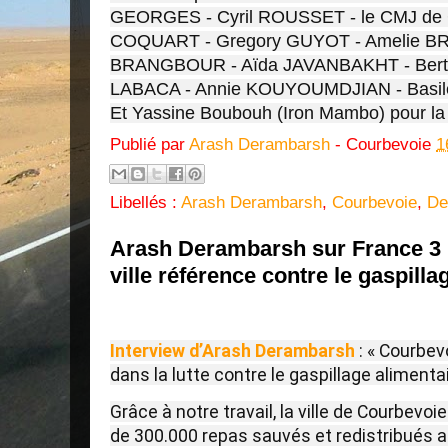
GEORGES - Cyril ROUSSET - le CMJ de C
COQUART - Gregory GUYOT - Amelie BR
BRANGBOUR - Aïda JAVANBAKHT - Bertra
LABACA - Annie KOUYOUMDJIAN - Basi
Et Yassine Boubouh (Iron Mambo) pour la
Publié par
Arash Derambarsh
- Courbevoie
1
Libellés :
Arash Derambarsh
,
Courbevoie
,
De
Arash Derambarsh sur France 3 
ville référence contre le gaspilla
Interview d’Arash Derambarsh
: « Courbev
dans la lutte contre le gaspillage alimentai
Grâce à notre travail, la ville de Courbevoie 
de 300.000 repas sauvés et redistribués a