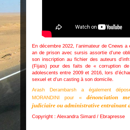
En décembre 2022, l’animateur de Cnews a 
an de prison avec sursis assortie d’une obl
son inscription au fichier des auteurs d’inf
(Fijais) pour des faits de « corruption 
adolescents entre 2009 et 2016, lors d’écha
sexuel et d’un casting à son domicile.
Arash Derambarsh a également déposé
«
dénonciation m
MORANDINI pour
judiciaire ou administrative entraînant 
Copyright : Alexandra Simard / Ebrapresse