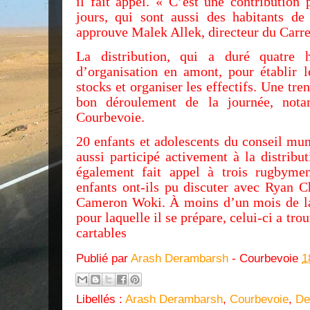
il fait appel. « C’est une contribution 
jours, qui sont aussi des habitants de 
approuve Malek Allek, directeur du Carre
La distribution, qui a duré quatre
d’organisation en amont, pour établir le
stocks et organiser les effectifs. Une tre
bon déroulement de la journée, no
Courbevoie.
20 enfants et adolescents du conseil mu
aussi participé activement à la distribu
également fait appel à trois rugbymen
enfants ont-ils pu discuter avec Ryan C
Cameron Woki. À moins d’un mois de l
pour laquelle il se prépare, celui-ci a tro
cartables
Publié par
Arash Derambarsh
- Courbevoie
1
Libellés :
Arash Derambarsh
,
Courbevoie
,
De