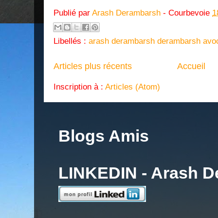
Publié par
Arash Derambarsh
- Courbevoie
1
Libellés :
arash derambarsh derambarsh avo
Articles plus récents
Accueil
Inscription à :
Articles (Atom)
Blogs Amis
LINKEDIN - Arash 