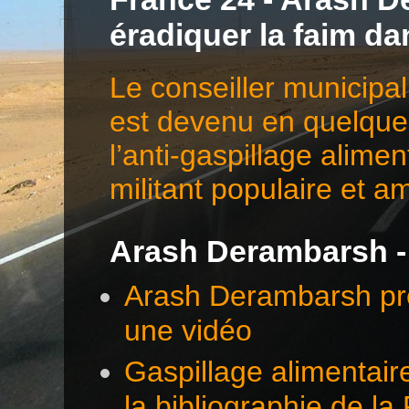
éradiquer la faim d
Le conseiller municip
est devenu en quelques
l’anti-gaspillage alime
militant populaire et a
Arash Derambarsh -
Arash Derambarsh pré
une vidéo
Gaspillage alimentair
la bibliographie de l