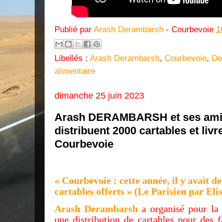
Publié par
Arash Derambarsh
- Courbevoie
1
Libellés :
Arash Derambarsh
,
Courbevoie
,
De
alimentaire
dimanche 25 juin 2023
Arash DERAMBARSH et ses ami
distribuent 2000 cartables et liv
Courbevoie
« Courbevoie : cette année, il y avait de
cartables offerts » (Le Parisien par El
Arash Derambarsh
a organisé pour la 
une distribution de cartables pour des 