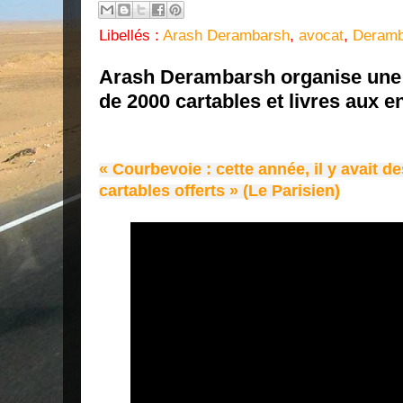
Libellés :
Arash Derambarsh
,
avocat
,
Deramb
Arash Derambarsh organise une d
de 2000 cartables et livres aux 
« Courbevoie : cette année, il y avait de
cartables offerts » (Le Parisien)