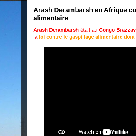
Arash Derambarsh en Afrique con
alimentaire
Arash Derambarsh
était au
Congo Brazzavi
la
loi contre le gaspillage alimentaire dont 