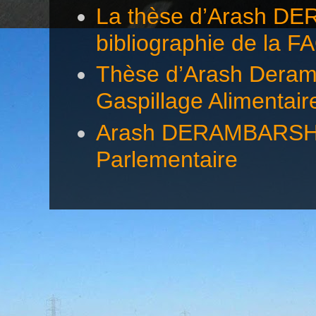
La thèse d’Arash DE
bibliographie de la F
Thèse d’Arash Deramb
Gaspillage Alimentair
Arash DERAMBARSH éc
Parlementaire