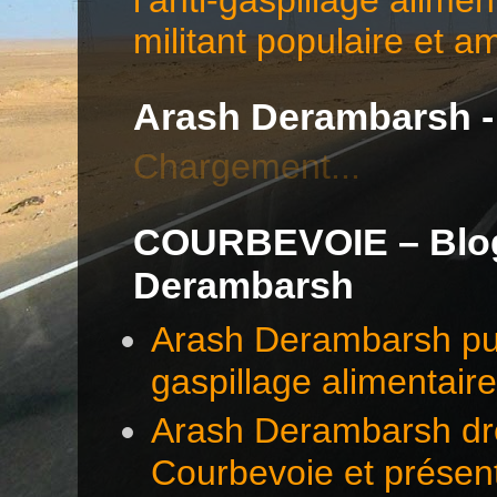
militant populaire et a
Arash Derambarsh -
Chargement...
COURBEVOIE – Blog 
Derambarsh
Arash Derambarsh pub
gaspillage alimentair
Arash Derambarsh dre
Courbevoie et présen