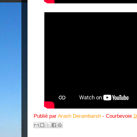
Publié par
Arash Derambarsh
- Courbevoie
1