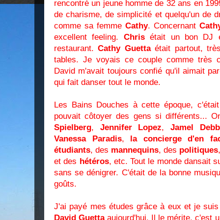
rencontré un jeune homme de 32 ans en 1999
de charisme, de simplicité et quelqu'un de drô
comme sa femme
Cathy
. Concernant
Cath
excellent feeling.
Chris
était un bon DJ e
restaurant.
Cathy
Guetta
était partout, tr
tables. Je voyais ce couple comme très c
David m'avait toujours confié qu'il aimait pa
qui fait danser tout le monde.
Les Bains Douches à cette époque, c'était
pouvait côtoyer des gens si différents...
Spielberg
,
Jennifer Lopez
,
Jamel Debb
Vanessa Paradis
,
la concierge d'en fa
étudiants
, des
mannequins
, des
politiques
et des
hétéros
, etc. Tout le monde dansait s
sans se dénigrer. C'était de la bonne musique
goûts.
J'ai payé mes études grâce à eux et je suis
David Guetta
aujourd'hui. Il le mérite, c'est 