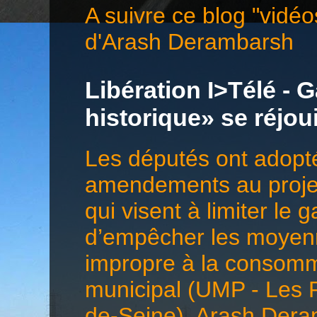
A suivre ce blog "vidéo
d'Arash Derambarsh
Libération I>Télé - G
historique» se réjo
Les députés ont adopté
amendements au projet 
qui visent à limiter le 
d’empêcher les moyenn
impropre à la consomma
municipal (UMP - Les 
de-Seine), Arash Deramb