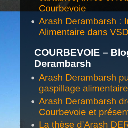
Courbevoie
Arash Derambarsh : In
Alimentaire dans VS
COURBEVOIE – Blog 
Derambarsh
Arash Derambarsh pub
gaspillage alimentair
Arash Derambarsh dre
Courbevoie et présen
La thèse d’Arash DE