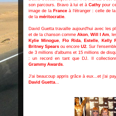
son parcours. Bravo à lui et à
Cathy
pour cet
image de la
France
à l'étranger : celle de l
de la
méritocratie
.
David Guetta travaille aujourd'hui avec les
et de la chanson comme
Akon
,
Will I Am
, l
Kylie Minogue
,
Flo Rida
,
Estelle
,
Kelly 
Britney Spears
ou encore
U2
. Sur l'ensembl
de 3 millions d'albums et 15 millions de disq
: un record en tant que DJ. Il collectio
Grammy Awards
.
J'ai beaucoup appris grâce à eux...et j'ai 
David Guetta
...