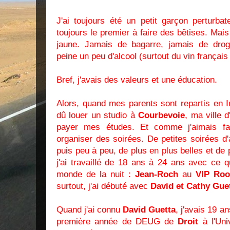
J'ai toujours été un petit garçon perturbat
toujours le premier à faire des bêtises. Mais
jaune. Jamais de bagarre, jamais de drog
peine un peu d'alcool (surtout du vin françai
Bref, j'avais des valeurs et une éducation.
Alors, quand mes parents sont repartis en Ira
dû louer un studio à
Courbevoie
, ma ville d
payer mes études. Et comme j'aimais fai
organiser des soirées. De petites soirées d'
puis peu à peu, de plus en plus belles et de 
j'ai travaillé de 18 ans à 24 ans avec ce q
monde de la nuit :
Jean-Roch
au
VIP Ro
surtout, j'ai débuté avec
David et Cathy Gue
Quand j'ai connu
David Guetta
, j'avais 19 a
première année de DEUG de
Droit
à l'Uni