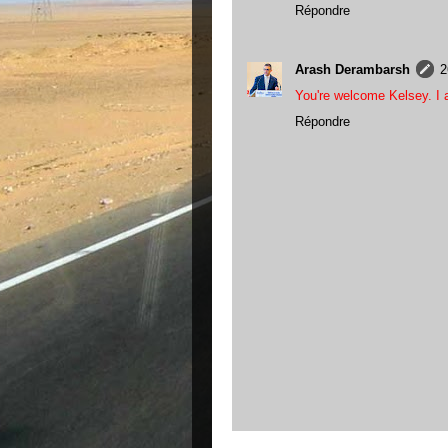
Répondre
Arash Derambarsh
2
You're welcome Kelsey. I 
Répondre