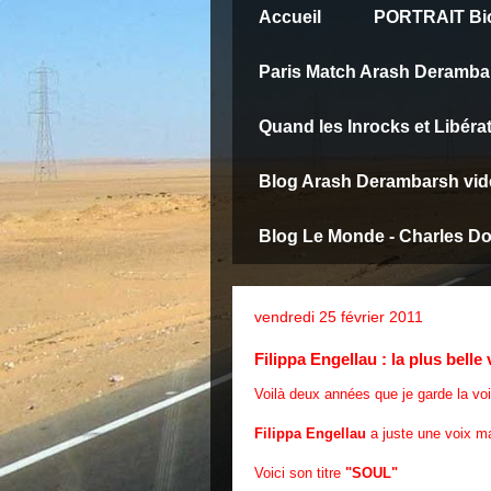
Accueil
PORTRAIT Bio
Paris Match Arash Deramba
Quand les Inrocks et Libéra
Blog Arash Derambarsh vid
Blog Le Monde - Charles D
vendredi 25 février 2011
Filippa Engellau : la plus belle
Voilà deux années que je garde la v
Filippa Engellau
a juste une voix ma
Voici son titre
"SOUL"