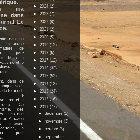
rique.
►
2024
(2)
ici ma
►
2023
(7)
une dans
ournal Le
►
2022
(6)
de.
►
2021
(2)
►
2020
(5)
oici dans un
nt historique
►
2019
(12)
atière de
►
2018
(5)
ort pour
ture. Mais le
►
2017
(12)
vatisme et le
misme
►
2016
(32)
ent.
►
2015
(52)
ant, dans ce
►
2014
(12)
 unique, voici
 de fer inédit
►
2013
(24)
tre le
►
2012
(16)
vatisme et le
rnisme. Ce
▼
2011
(77)
nisme, des
►
décembre
(2)
és telles que
e ou Amazon
►
novembre
(3)
nt l'imposer
certains, la
►
octobre
(6)
oser pour
►
septembre
s.