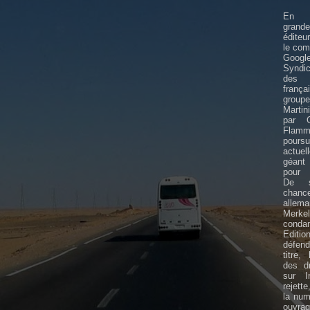
En F
grande
éditeu
le com
Goo
Syndi
des 
frança
gro
Martin
par G
Flamm
poursu
actue
géant 
pour 
De su
chance
allem
Mer
conda
Edit
défen
titre,
des dr
sur In
rejette
la num
ouv