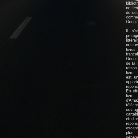
biblio
ne tie
de cet
comm
Google
Il s'
protége
littér
auteu
livres
frança
Googl
de la l
raison.
livre 
est un
app
répon
En eff
livre 
d'Am
téléc
ouvra
cart
étudia
répon
except
plus,
génér