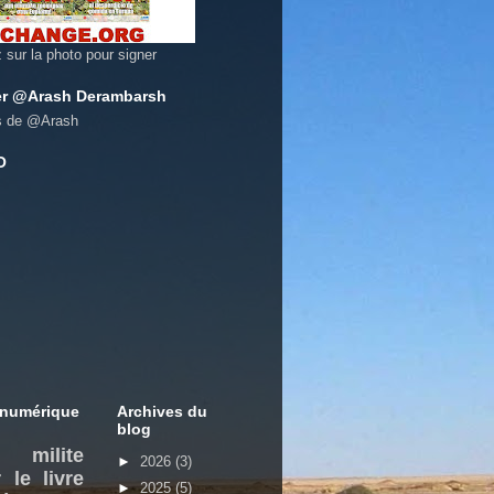
z sur la photo pour signer
er @Arash Derambarsh
s de @Arash
O
 numérique
Archives du
blog
milite
►
2026
(3)
 le livre
►
2025
(5)