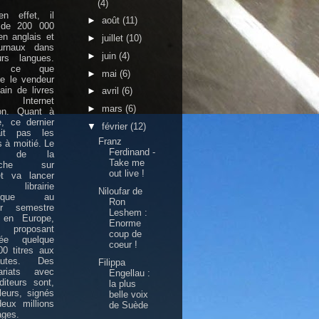
(4)
en effet, il
►
août
(11)
t de 200 000
 en anglais et
►
juillet
(10)
urnaux dans
►
juin
(4)
urs langues.
à ce que
►
mai
(6)
e le vendeur
ain de livres
►
avril
(6)
Internet
►
mars
(6)
n. Quant à
, ce dernier
▼
février
(12)
it pas les
Franz
 à moitié. Le
Ferdinand -
nt de la
Take me
erche sur
out live !
et va lancer
ibrairie
Niloufar de
rique au
Ron
er semestre
Leshem :
 en Europe,
Enorme
roposant
coup de
lée quelque
coeur !
0 titres aux
nautes. Des
Filippa
nariats avec
Engellau :
iteurs sont,
la plus
lleurs, signés
belle voix
eux millions
de Suède
ages.