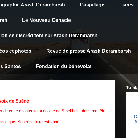
graphie Arash Derambarsh
Gaspillage
Livres
rsh
Le Nouveau Cenacle
tion se discréditent sur Arash Derambarsh
éos et photos
Revue de presse Arash Derambarsh
os Santos
Fondation du bénévolat
Tombe
 voix de Suède
oix de cette chanteuse suédoise de Stockholm dans ma tête.
gnifique. Son répertoire est varié.