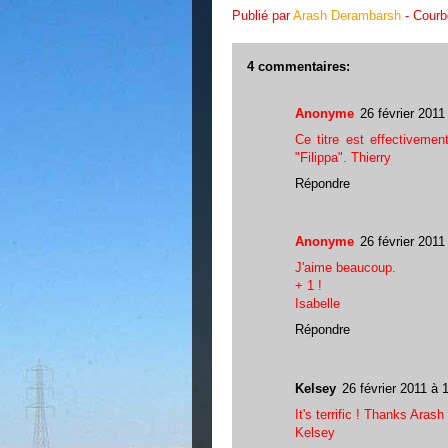
Publié par
Arash Derambarsh
- Cour
4 commentaires:
Anonyme
26 février 2011
Ce titre est effectivemen
"Filippa". Thierry
Répondre
Anonyme
26 février 2011
J'aime beaucoup.
+ 1 !
Isabelle
Répondre
Kelsey
26 février 2011 à 
It's terrific ! Thanks Arash 
Kelsey