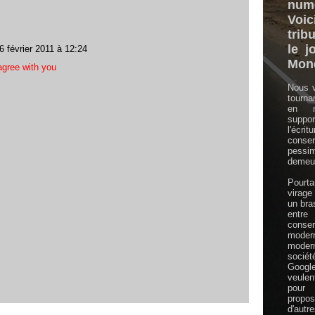
numé
Vo
trib
le j
6 février 2011 à 12:24
Mon
agree with you
Nous v
tourna
en m
supp
l'écri
conser
pessi
demeur
Pourt
virage
un bras
en
conser
mode
moder
sociét
Googl
veule
pour 
prop
d'autre