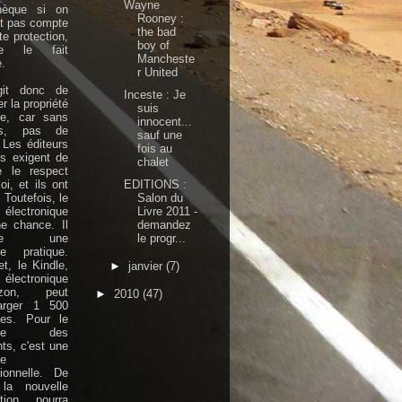
Wayne
thèque si on
Rooney :
nt pas compte
the bad
te protection,
boy of
e le fait
Mancheste
.
r United
agit donc de
Inceste : Je
r la propriété
suis
aire, car sans
innocent...
rs, pas de
sauf une
. Les éditeurs
fois au
is exigent de
chalet
e le respect
EDITIONS :
oi, et ils ont
Salon du
 Toutefois, le
Livre 2011 -
électronique
demandez
e chance. Il
le progr...
orte une
se pratique.
et, le Kindle,
►
janvier
(7)
électronique
azon, peut
►
2010
(47)
harger 1 500
ges. Pour le
able des
nts, c'est une
se
ionnelle. De
 la nouvelle
ation pourra