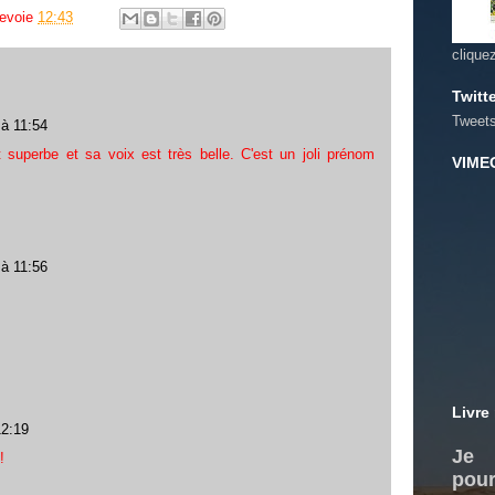
bevoie
12:43
clique
Twitt
Tweet
 à 11:54
t superbe et sa voix est très belle. C'est un joli prénom
VIME
 à 11:56
Livre
12:19
Je 
!
pour