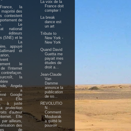
La voix de la
France doit
rance, la
compter !
 majorité des
rs contestent
La break
portement de
dance est
gle. Le
un art
cat national
éditeurs
Tribute to
is (SNE) et le
New York -
upe La
New York
ière, appuyé
Quand David
allimard et
Guetta me
arion,
payait mes
ivent
études de
llement le
droit a...
de l'Internet
contrefaçon.
Jean-Claude
rcroît, la
Van
lière
Damme
ande, Angela
annonce la
kel, a
publication
mné Google
de so...
ions. Elle
d, à juste
REVOLUTIO
 la protection
N :
oits d'auteur
Comment
ternet. Elle
Moubarak
, par ailleurs,
a quitté le
érisation des
pouvoir ...
rages de