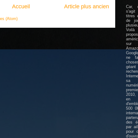
Accueil
Article plus ancien
Car, 
s'agi
titres
res (Atom)
de jo
plusie
Voil
propos
améric
sur 
Amazo
Google
ne fa
choses
géa
rech
Intern
sa l
numé
premi
2010,
en p
d'emb
500 00
inter
parte
des éd
par ai
pour d
d'ouvr