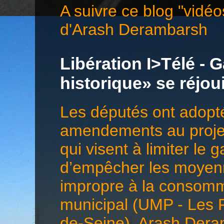
A suivre ce blog "vidéo
d'Arash Derambarsh
Libération I>Télé - G
historique» se réjo
Les députés ont adopté
amendements au projet 
qui visent à limiter le 
d’empêcher les moyenn
impropre à la consomma
municipal (UMP - Les 
de-Seine), Arash Deramb