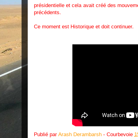
présidentielle et cela avait créé des mouv
précédents.
Ce moment est Historique et doit continuer.
Publié par
Arash Derambarsh
- Courbevoie
1