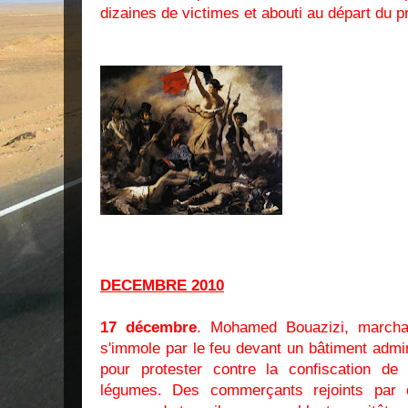
dizaines de victimes et abouti au départ du p
DECEMBRE 2010
17 décembre
. Mohamed Bouazizi, marcha
s'immole par le feu devant un bâtiment admini
pour protester contre la confiscation de
légumes. Des commerçants rejoints par 