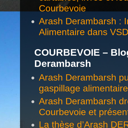
Courbevoie
Arash Derambarsh : In
Alimentaire dans VS
COURBEVOIE – Blog 
Derambarsh
Arash Derambarsh pub
gaspillage alimentair
Arash Derambarsh dre
Courbevoie et présen
La thèse d’Arash DE