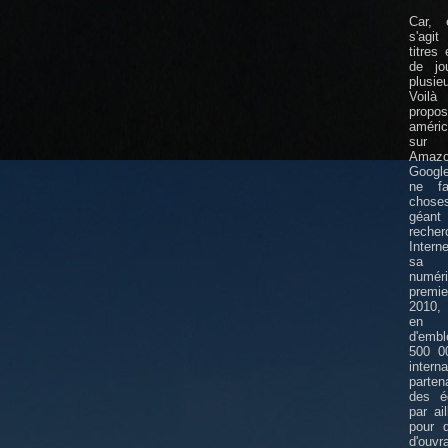
Car, 
s'agi
titres
de jo
plusie
Voil
propos
améric
sur 
Amazo
Google
ne fa
choses
géa
rech
Intern
sa l
numé
premi
2010,
en p
d'emb
500 00
inter
parte
des éd
par ai
pour d
d'ouvr