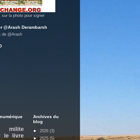
z sur la photo pour signer
er @Arash Derambarsh
s de @Arash
O
 numérique
Archives du
blog
milite
►
2026
(3)
 le livre
►
2025
(5)