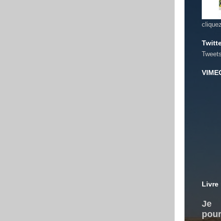
clique
Twitt
Tweet
VIME
Livre
Je 
pour