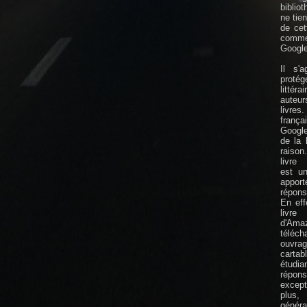
biblio
ne tie
de cet
comm
Google
Il s'
protége
littér
auteu
livres
frança
Googl
de la l
raison.
livre 
est un
app
répon
En eff
livre 
d'Am
téléc
ouvra
cart
étudia
répon
except
plus,
génér