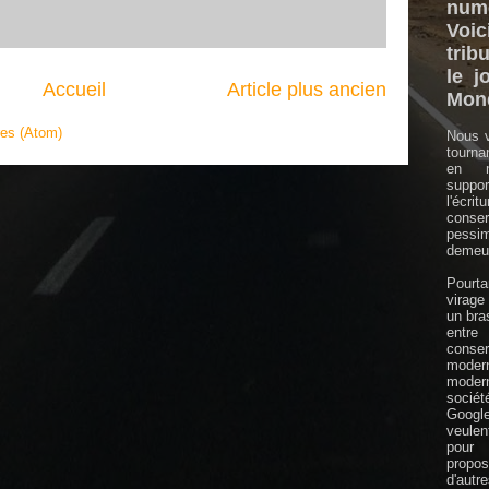
numé
Vo
trib
le j
Accueil
Article plus ancien
Mon
res (Atom)
Nous v
tourna
en m
supp
l'écri
conser
pessi
demeur
Pourt
virage
un bras
en
conser
mode
moder
sociét
Googl
veule
pour 
prop
d'autre