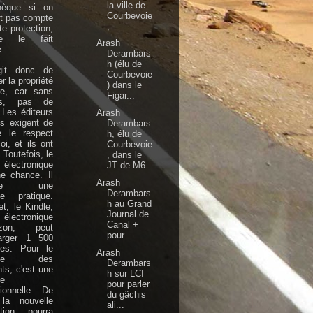
la ville de
thèque si on
Courbevoie
nt pas compte
,...
te protection,
e le fait
Arash
.
Derambars
h (élu de
agit donc de
Courbevoie
r la propriété
) dans le
aire, car sans
Figar...
rs, pas de
. Les éditeurs
Arash
is exigent de
Derambars
e le respect
h, élu de
oi, et ils ont
Courbevoie
 Toutefois, le
, dans le
électronique
JT de M6
e chance. Il
Arash
orte une
Derambars
se pratique.
h au Grand
et, le Kindle,
Journal de
électronique
Canal +
azon, peut
pour ...
harger 1 500
ges. Pour le
Arash
able des
Derambars
nts, c'est une
h sur LCI
se
pour parler
ionnelle. De
du gâchis
 la nouvelle
ali...
ation pourra