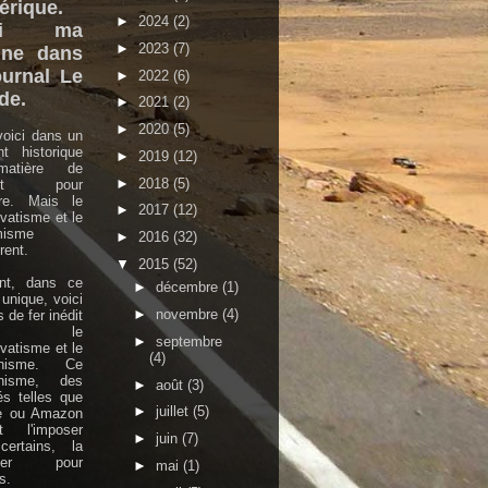
rique.
►
2024
(2)
ici ma
►
2023
(7)
une dans
ournal Le
►
2022
(6)
de.
►
2021
(2)
►
2020
(5)
oici dans un
nt historique
►
2019
(12)
atière de
►
2018
(5)
ort pour
ture. Mais le
►
2017
(12)
vatisme et le
misme
►
2016
(32)
ent.
▼
2015
(52)
ant, dans ce
►
décembre
(1)
 unique, voici
►
novembre
(4)
 de fer inédit
tre le
►
septembre
vatisme et le
(4)
rnisme. Ce
nisme, des
►
août
(3)
és telles que
►
juillet
(5)
e ou Amazon
nt l'imposer
►
juin
(7)
certains, la
oser pour
►
mai
(1)
s.