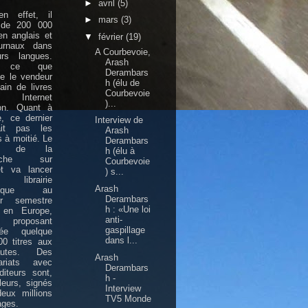
►
avril
(5)
en effet, il
►
mars
(3)
t de 200 000
 en anglais et
▼
février
(19)
urnaux dans
A Courbevoie,
urs langues.
Arash
à ce que
Derambars
e le vendeur
h (élu de
ain de livres
Courbevoie
Internet
)...
n. Quant à
, ce dernier
Interview de
it pas les
Arash
 à moitié. Le
Derambars
nt de la
h (élu à
erche sur
Courbevoie
et va lancer
) s...
ibrairie
Arash
rique au
Derambars
er semestre
h : «Une loi
 en Europe,
anti-
roposant
gaspillage
lée quelque
dans l...
0 titres aux
nautes. Des
Arash
nariats avec
Derambars
iteurs sont,
h -
lleurs, signés
Interview
eux millions
TV5 Monde
ages.