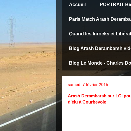
Accueil
PORTRAIT Bio
Paris Match Arash Deramba
Quand les Inrocks et Libéra
Blog Arash Derambarsh vid
Blog Le Monde - Charles D
samedi 7 février 2015
Arash Derambarsh sur LCI pour 
d’élu à Courbevoie