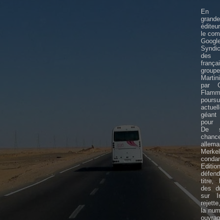
En F
grande
éditeu
le com
Goo
Syndi
des 
frança
gro
Martin
par G
Flamm
poursu
actue
géant 
pour 
De su
chance
allem
Mer
conda
Edit
défen
titre,
des dr
sur In
rejette
la num
ouv