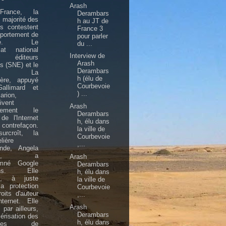
Arash
rance, la
Derambars
 majorité des
h au JT de
rs contestent
France 3
portement de
pour parler
gle. Le
du ...
cat national
Interview de
éditeurs
Arash
is (SNE) et le
Derambars
upe La
h (élu de
ière, appuyé
Courbevoie
allimard et
) ...
arion,
ivent
Arash
llement le
Derambars
de l'Internet
h, élu dans
contrefaçon.
la ville de
rcroît, la
Courbevoie
lière
,...
ande, Angela
kel, a
Arash
mné Google
Derambars
ions. Elle
h, élu dans
d, à juste
la ville de
 la protection
Courbevoie
oits d'auteur
,...
ternet. Elle
Arash
, par ailleurs,
Derambars
érisation des
h, élu dans
rages de