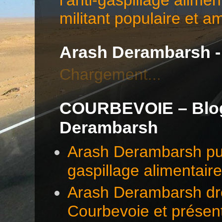
militant populaire et a
Arash Derambarsh -
Chargement...
COURBEVOIE – Blog 
Derambarsh
Arash Derambarsh pub
gaspillage alimentair
Arash Derambarsh dre
Courbevoie et présen