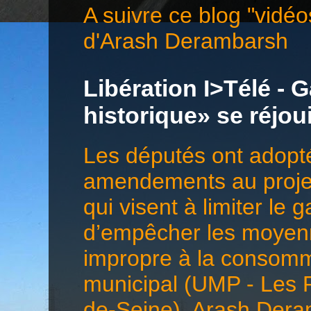
A suivre ce blog "vidéo
d'Arash Derambarsh
Libération I>Télé - G
historique» se réjo
Les députés ont adopté
amendements au projet 
qui visent à limiter le 
d’empêcher les moyenn
impropre à la consomma
municipal (UMP - Les 
de-Seine), Arash Deramb