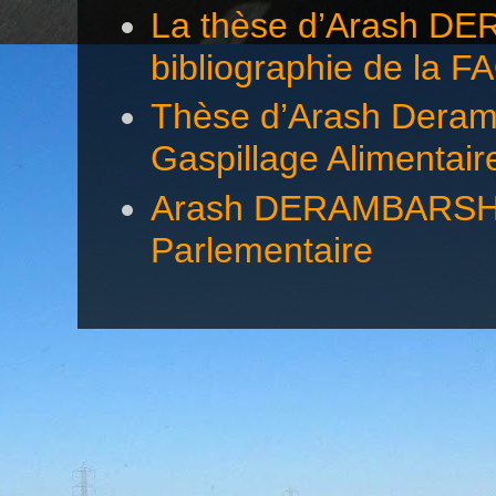
La thèse d’Arash DE
bibliographie de la F
Thèse d’Arash Deramb
Gaspillage Alimentair
Arash DERAMBARSH éc
Parlementaire