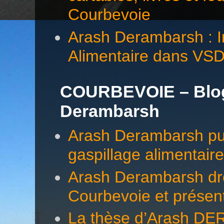
Courbevoie
Arash Derambarsh : In
Alimentaire dans VS
COURBEVOIE – Blog 
Derambarsh
Arash Derambarsh pub
gaspillage alimentair
Arash Derambarsh dre
Courbevoie et présen
La thèse d’Arash DE