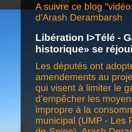
A suivre ce blog "vidéo
d'Arash Derambarsh
Libération I>Télé - G
historique» se réjo
Les députés ont adopté
amendements au projet 
qui visent à limiter le 
d’empêcher les moyenn
impropre à la consomma
municipal (UMP - Les 
de-Seine), Arash Deramb