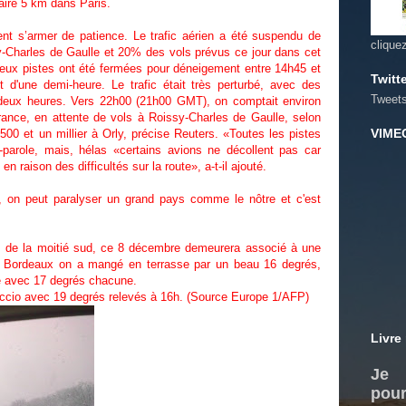
faire 5 km dans Paris.
ment s’armer de patience. Le trafic aérien a été suspendu de
clique
y-Charles de Gaulle et 20% des vols prévus ce jour dans cet
 deux pistes ont été fermées pour déneigement entre 14h45 et
Twitt
 d'une demi-heure. Le trafic était très perturbé, avec des
Tweet
 deux heures. Vers 22h00 (21h00 GMT), on comptait environ
rance, en attente de vols à Roissy-Charles de Gaulle, selon
VIME
 500 et un millier à Orly, précise Reuters. «Toutes les pistes
-parole, mais, hélas «certains avions ne décollent pas car
 en raison des difficultés sur la route», a-t-il ajouté.
on peut paralyser un grand pays comme le nôtre et c'est
es de la moitié sud, ce 8 décembre demeurera associé à une
à Bordeaux on a mangé en terrasse par un beau 16 degrés,
e avec 17 degrés chacune.
accio avec 19 degrés relevés à 16h. (Source Europe 1/AFP)
Livre
Je 
pour