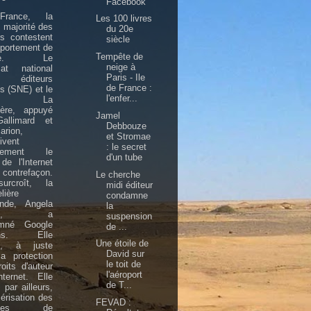
Facebook
rance, la
Les 100 livres
 majorité des
du 20e
rs contestent
siècle
portement de
Tempête de
gle. Le
neige à
cat national
Paris - Ile
éditeurs
de France :
is (SNE) et le
l'enfer...
upe La
ière, appuyé
Jamel
allimard et
Debbouze
arion,
et Stromae
ivent
: le secret
llement le
d'un tube
de l'Internet
contrefaçon.
Le cherche
rcroît, la
midi éditeur
lière
condamne
ande, Angela
la
kel, a
suspension
mné Google
de ...
ions. Elle
Une étoile de
d, à juste
David sur
 la protection
le toit de
oits d'auteur
l'aéroport
ternet. Elle
de T...
, par ailleurs,
érisation des
FEVAD :
rages de