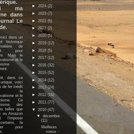
rique.
►
2024
(2)
ici ma
►
2023
(7)
une dans
ournal Le
►
2022
(6)
de.
►
2021
(2)
►
2020
(5)
oici dans un
nt historique
►
2019
(12)
atière de
►
2018
(5)
ort pour
ture. Mais le
►
2017
(12)
vatisme et le
misme
►
2016
(32)
ent.
►
2015
(52)
ant, dans ce
►
2014
(12)
 unique, voici
 de fer inédit
►
2013
(24)
tre le
►
2012
(16)
vatisme et le
rnisme. Ce
►
2011
(77)
nisme, des
és telles que
▼
2010
(47)
e ou Amazon
▼
décembre
nt l'imposer
(11)
certains, la
Meilleurs
oser pour
voeux -
s.