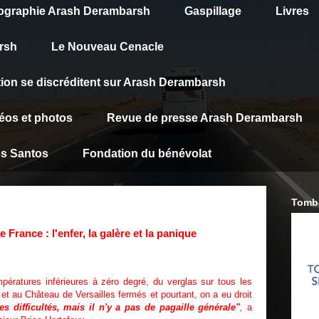
graphie Arash Derambarsh
Gaspillage
Livres
rsh
Le Nouveau Cenacle
tion se discréditent sur Arash Derambarsh
éos et photos
Revue de presse Arash Derambarsh
os Santos
Fondation du bénévolat
Tombe
e France : l'enfer, la galère et la panique
ératures inférieures à zéro degré, du verglas sur tous les
l et au Château de Versailles fermés et pourtant, on a eu droit
des difficultés, mais il n'y a pas de pagaille générale
"
,
a