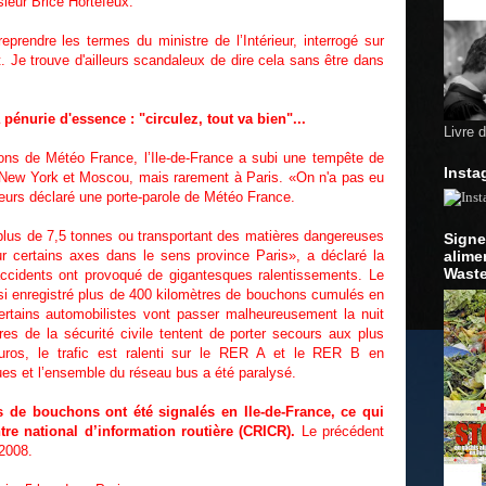
sieur Brice Hortefeux.
eprendre les termes du ministre de l’Intérieur, interrogé sur
Je trouve d'ailleurs scandaleux de dire cela sans être dans
pénurie d'essence : "circulez, tout va bien"...
Livre 
ions de Météo France, l’Ile-de-France a subi une tempête de
Insta
 New York et Moscou, mais rarement à Paris. «On n'a pas eu
leurs déclaré une porte-parole de Météo France.
e plus de 7,5 tonnes ou transportant des matières dangereuses
Signe
ur certains axes dans le sens province Paris», a déclaré la
alime
Waste
accidents ont provoqué de gigantesques ralentissements. Le
insi enregistré plus de 400 kilomètres de bouchons cumulés en
certains automobilistes vont passer malheureusement la nuit
res de la sécurité civile tentent de porter secours aux plus
muros, le trafic est ralenti sur le RER A et le RER B en
ues et l’ensemble du réseau bus a été paralysé.
s de bouchons ont été signalés en Ile-de-France, ce qui
re national d’information routière (CRICR).
Le précédent
 2008.