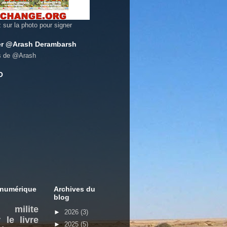
z sur la photo pour signer
er @Arash Derambarsh
s de @Arash
O
 numérique
Archives du
blog
milite
►
2026
(3)
 le livre
►
2025
(5)