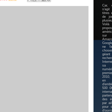
Car, 
s'agi
titres
de jo
plusie
Voil
propos
améric
sur 
Amazo
Google
ne fa
choses
géa
rech
Intern
sa l
numé
premi
2010,
en p
d'emb
500 00
inter
parte
des éd
par ai
pour d
d'ouvr