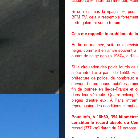
assuré Le Ministre de l'Intérieur, Mon
Si ce n’est pas la «pagaille», pour r
BFM TV, cela y ressemble fortement. 
cette galère ni sur le terrain !
Cela me rappelle le problème de la 
En fin de matinée, suite aux prévis
neige, comme il en arrive souvent à
autant de neige depuis 1987», a d'ail
Si la circulation des poids lourds d
a été interdite à partir de 15h00 «s
préfecture de police, de nombreux 
service d'informations routières a a
fin de journée en Ile-de-France et 
dans leur véhicule. Quatre hélicoptè
piégés d’entre eux. A Paris intra
répercussion des conditions climatiq
Pour info, à 18h30, 394 kilomètre
constitue le record absolu du Cent
record (377 km) datait du 21 octobre