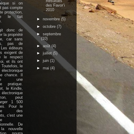
Résultats
thèque si on
des Favor’i
nt pas compte
2010
te protection,
e le fait
►
novembre
(5)
.
►
octobre
(7)
agit donc de
►
septembre
r la propriété
(10)
aire, car sans
rs, pas de
►
août
(4)
. Les éditeurs
is exigent de
►
juillet
(5)
e le respect
►
juin
(1)
oi, et ils ont
 Toutefois, le
►
mai
(4)
électronique
e chance. Il
orte une
se pratique.
et, le Kindle,
électronique
azon, peut
harger 1 500
ges. Pour le
able des
nts, c'est une
se
ionnelle. De
 la nouvelle
ation pourra