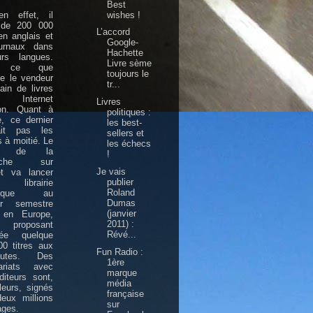
Best
wishes !
en effet, il
t de 200 000
L’accord
 en anglais et
Google-
urnaux dans
Hachette
urs langues.
Livre sème
à ce que
toujours le
e le vendeur
tr...
ain de livres
Internet
Livres
n. Quant à
politiques :
, ce dernier
les best-
it pas les
sellers et
 à moitié. Le
les échecs
nt de la
!
erche sur
Je vais
et va lancer
publier
ibrairie
Roland
rique au
Dumas
er semestre
(janvier
 en Europe,
2011) :
roposant
Révé...
lée quelque
0 titres aux
Fun Radio :
nautes. Des
1ère
nariats avec
marque
iteurs sont,
média
lleurs, signés
française
eux millions
sur
ages.