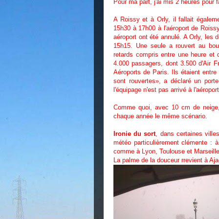
Pour ma part, j'ai mis 2 heures pour 
A Roissy et à Orly, il fallait égale
15h30 à 17h00 à l'aéroport de Roiss
aéroport ont été annulé. A Orly, les
15h15. Une seule a rouvert au bout
retards compris entre une heure et
4.000 passagers, dont 3.500 d'Air F
Aéroports de Paris. Ils étaient entre
sont rouvertes», a déclaré un porte
l'équipage n'est pas arrivé à l'aéroport
Comme quoi, avec 10 cm de neige, 
chaque année le même scénario.
Ironie du sort
, dans certaines vill
météo particulièrement clémente : 
comme à Lyon, Toulouse et Marseill
La palme de la douceur rrevient à Aj