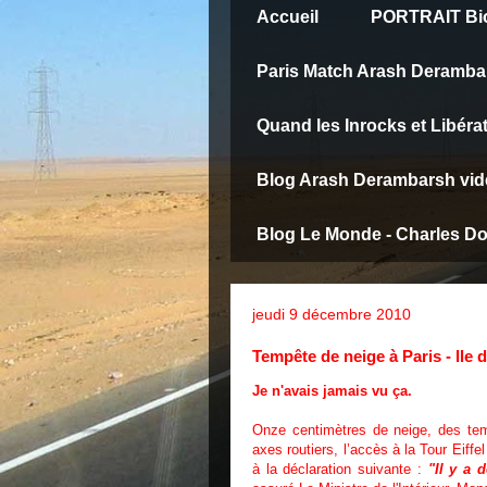
Accueil
PORTRAIT Bio
Paris Match Arash Deramba
Quand les Inrocks et Libéra
Blog Arash Derambarsh vid
Blog Le Monde - Charles D
jeudi 9 décembre 2010
Tempête de neige à Paris - Ile d
Je n'avais jamais vu ça.
Onze centimètres de neige, des temp
axes routiers, l’accès à la Tour Eiffe
à la déclaration suivante :
"
Il y a 