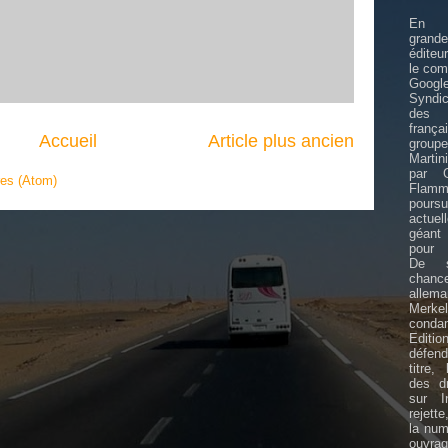
En F
grande
éditeu
le com
Goo
Syndi
des 
frança
Accueil
Article plus ancien
gro
Martin
par G
res (Atom)
Flamm
poursu
actue
géant 
pour 
De su
chance
allem
Mer
conda
Edit
défen
titre,
des dr
sur In
rejette
la num
ouv