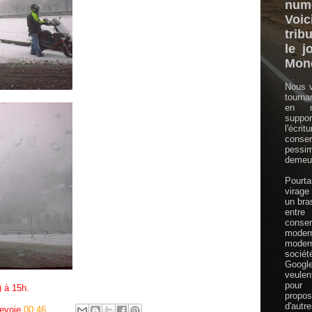
numé
Vo
trib
le j
Mon
Nous v
tourna
en m
supp
l'écri
conser
pessi
demeur
Pourt
virage
un bras
en
conser
mode
moder
sociét
Googl
veule
pour 
) à 15h.
prop
d'autre
bevoie
00:46