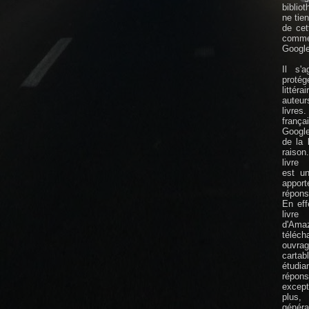
biblio
ne tie
de cet
comm
Google
Il s'
protége
littér
auteu
livres
frança
Googl
de la l
raison.
livre 
est un
app
répon
En eff
livre 
d'Am
téléc
ouvra
cart
étudia
répon
except
plus,
génér