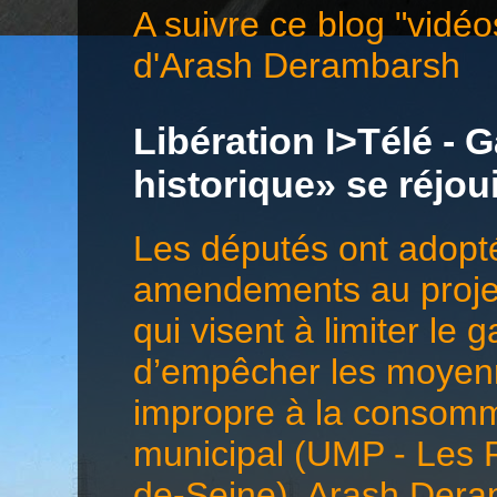
A suivre ce blog "vidéo
d'Arash Derambarsh
Libération I>Télé - G
historique» se réjo
Les députés ont adopté
amendements au projet 
qui visent à limiter le 
d’empêcher les moyenn
impropre à la consomma
municipal (UMP - Les 
de-Seine), Arash Deramb