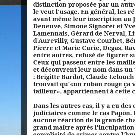
distinction proposée par un aut
le veut l'usage. En général, les r
avant même leur inscription au J
Deneuve, Simone Signoret et Yve
Lamennais, Gérard de Nerval, Li
d'Aurevilly, Gustave Courbet, B
Pierre et Marie Curie, Degas, Rav
entre autres, refusé de figurer su
Ceux qui passent entre les maille
et découvrent leur nom dans un j
: Brigitte Bardot, Claude Lelouch
trouvait qu'«un ruban rouge ça v
tailleur», appartiennent à cette 
Dans les autres cas, il y a eu des
judiciaires comme le cas Papon. E
aucune réaction de la grande cha
grand maître après l'inculpatio
complicité de crimes contre l'hu