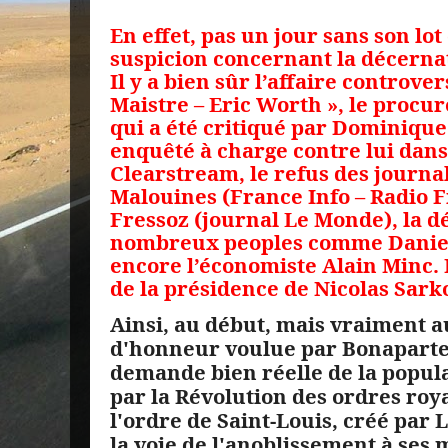
En effet, pas un jour sans son lo
suspicion concernant la décernat
Il y a bien sûr l’affaire controve
Maistre – Eric Worth », le procu
qui a été critiqué par Dominique
enquêté à charge contre lui dans
Clearstream, le refus des journa
Malouines (France Info – Radio F
Fressoz (journal Le Monde), la d
nombreux peoples comme Danie
encore l’économiste Alain Minc. 
de la présidence de Nicolas Sark
Ainsi, au début, mais vraiment au
d'honneur voulue par Bonaparte
demande bien réelle de la popula
par la Révolution des ordres ro
l'ordre de Saint-Louis, créé par 
la voie de l'anoblissement à ses