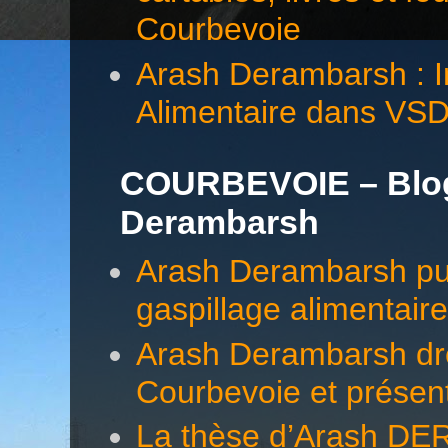
Courbevoie
Arash Derambarsh : In
Alimentaire dans VS
COURBEVOIE – Blog 
Derambarsh
Arash Derambarsh pub
gaspillage alimentair
Arash Derambarsh dre
Courbevoie et présen
La thèse d’Arash DE