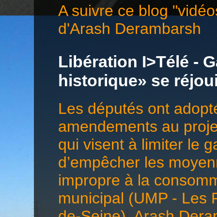
A suivre ce blog "vidéo
d'Arash Derambarsh
Libération I>Télé - G
historique» se réjo
Les députés ont adopté
amendements au projet 
qui visent à limiter le 
d’empêcher les moyenn
impropre à la consomma
municipal (UMP - Les 
de-Seine), Arash Deramb