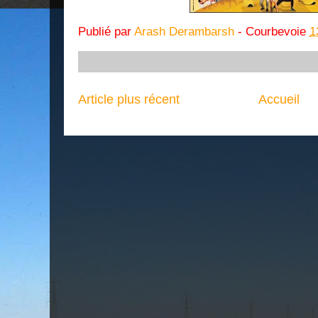
Publié par
Arash Derambarsh
- Courbevoie
1
Article plus récent
Accueil